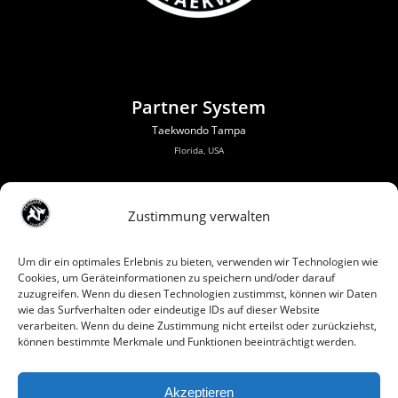
Partner System
Taekwondo Tampa
Florida, USA
Zustimmung verwalten
Um dir ein optimales Erlebnis zu bieten, verwenden wir Technologien wie
Cookies, um Geräteinformationen zu speichern und/oder darauf
zuzugreifen. Wenn du diesen Technologien zustimmst, können wir Daten
wie das Surfverhalten oder eindeutige IDs auf dieser Website
verarbeiten. Wenn du deine Zustimmung nicht erteilst oder zurückziehst,
können bestimmte Merkmale und Funktionen beeinträchtigt werden.
Akzeptieren