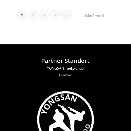
1
2
3
›
»
Seite 1 von 8
Partner Standort
YONGSAN Taekwondo
Landshut