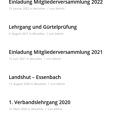
Einladung Mitgliederversammlung 2022
/
19. Januar 2022
in
Aktuelles
von
Admin
Lehrgang und Gürtelprüfung
/
5. August 2021
in
Aktuelles
von
Admin
Einladung Mitgliederversammlung 2021
/
15. Juni 2021
in
Aktuelles
von
Admin
Landshut – Essenbach
/
13. August 2020
in
Aktuelles
von
Admin
1. Verbandslehrgang 2020
/
15. März 2020
in
Aktuelles
von
Admin