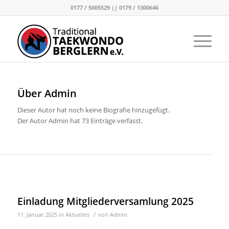
0177 / 5005529 || 0179 / 1300646
Über
Admin
Dieser Autor hat noch keine Biografie hinzugefügt.
Der Autor
Admin
hat 73 Einträge verfasst.
EINTRÄGE VON ADMIN
Einladung Mitgliederversamlung 2025
/
11. Januar 2025
in
Aktuelles
von
Admin