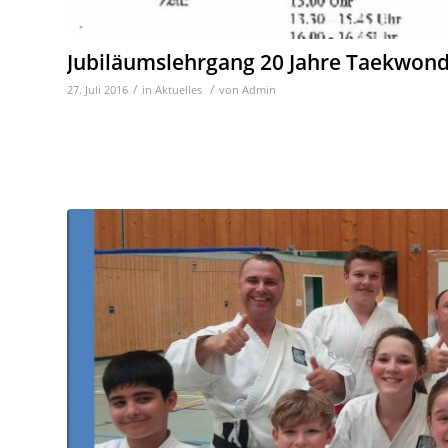
Jubiläumslehrgang 20 Jahre Taekwond
/
/
27. Juli 2016
in
Aktuelles
von
Admin