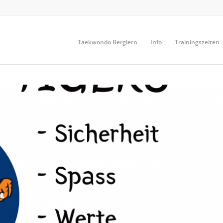
Taekwondo Berglern
Info
Trainingszeiten