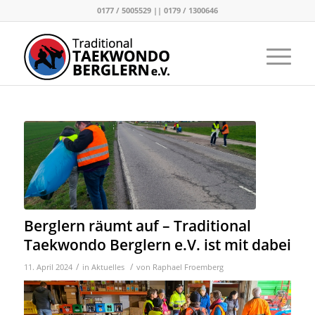
0177 / 5005529 || 0179 / 1300646
Berglern räumt auf – Traditional
Taekwondo Berglern e.V. ist mit dabei
/
/
11. April 2024
in
Aktuelles
von
Raphael Froemberg