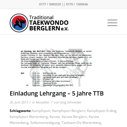
0177 / 5005529 || 0179 / 1300646
Einladung Lehrgang – 5 Jahre TTB
/
/
20. Juni 2017
in
Aktuelles
von
Jörg Schneider
Schlagworte:
Kampfsport
,
Kampfsport Berglern
,
Kampfsport Erding
,
Kampfsport Wartenberg
,
Karate
,
Karate Berglern
,
Karate
Wartenberg
,
Selbstverteidigung
,
Taekwon-Do Wartenberg
,