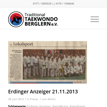
0177 / 5005529 || 0179 / 1300646
Erdinger Anzeiger 21.11.2013
/
/
28. Juni 2014
in
Presse
von
Admin
Schlagworte:
Erdinger Anzeiger
,
Kampfkunst
,
Kampfsport
,